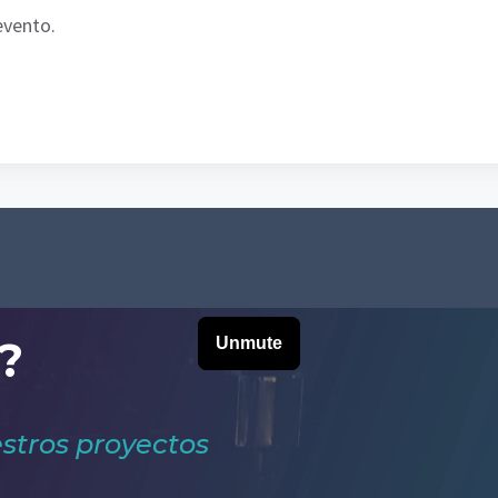
evento.
?
stros proyectos